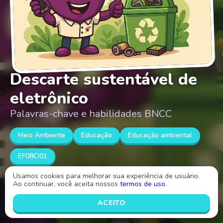
Descarte sustentável de
eletrônico
Palavras-chave e habilidades BNCC
Meio Ambiente
Educação
Educação ambiental
EF08CI01
Usamos cookies para melhorar sua experiência de usuário.
Ao continuar, você aceita nossos
termos de uso
.
Atividade sobre o descarte sustentável de
eletrônicos
ACEITO