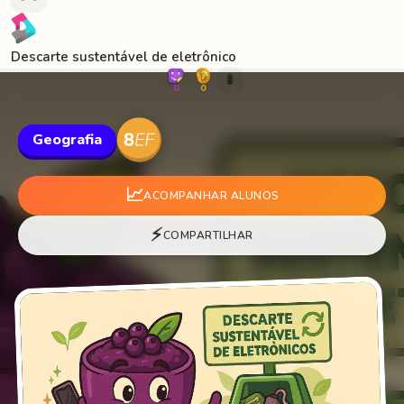
Descarte sustentável de eletrônico
🐛
0
0
Geografia
📈
ACOMPANHAR ALUNOS
⚡
COMPARTILHAR