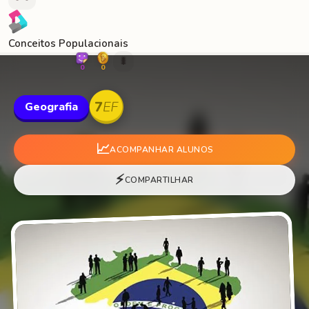
Conceitos Populacionais
🐛
0
0
Geografia
📈
ACOMPANHAR ALUNOS
⚡
COMPARTILHAR