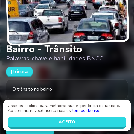
Bairro - Trânsito
Palavras-chave e habilidades BNCC
[Trânsito
O trânsito no bairro
Usamos cookies para melhorar sua experiência de usuário.
Criado por
Ao continuar, você aceita nossos
termos de uso
.
Monica Sigarini
ACEITO
INICIAR