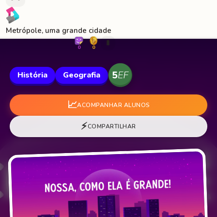
Metrópole, uma grande cidade
🐛
0
0
História
Geografia
📈
ACOMPANHAR ALUNOS
⚡
COMPARTILHAR