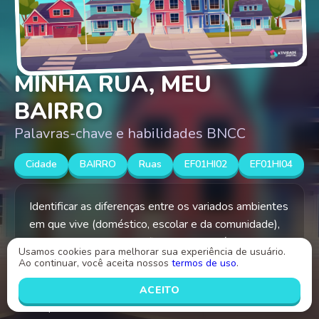
MINHA RUA, MEU
BAIRRO
Palavras-chave e habilidades BNCC
Cidade
BAIRRO
Ruas
EF01HI02
EF01HI04
Identificar as diferenças entre os variados ambientes
em que vive (doméstico, escolar e da comunidade),
reconhecendo as especificidades dos hábitos e das
Usamos cookies para melhorar sua experiência de usuário.
regras que os regem.
Ao continuar, você aceita nossos
termos de uso
.
ACEITO
Criado por