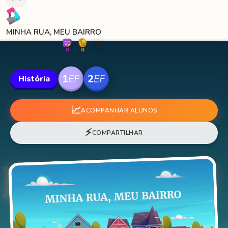
MINHA RUA, MEU BAIRRO
🐛
0
0
História
📈
ACOMPANHAR ALUNOS
⚡
COMPARTILHAR