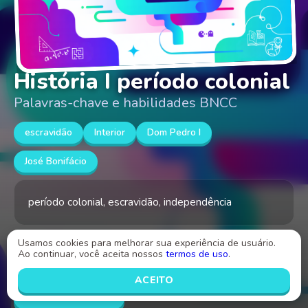
História I período colonial
Palavras-chave e habilidades BNCC
escravidão
Interior
Dom Pedro I
José Bonifácio
período colonial, escravidão, independência
Usamos cookies para melhorar sua experiência de usuário.
Criado por
Ao continuar, você aceita nossos
termos de uso
.
Luciana Santos Tardioli Simões
ACEITO
INICIAR