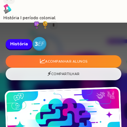
História I período colonial
🐛
0
0
História
📈
ACOMPANHAR ALUNOS
⚡
COMPARTILHAR