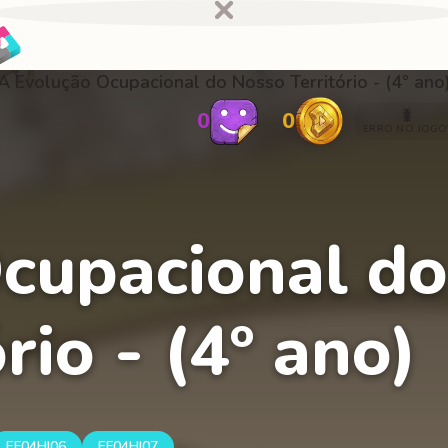
A Evolução Ocupacional do Nosso Território - (4º ano
🐛
0
0
ERRO NO JOGO
cupacional do
rio - (4º ano)
EF04HI06
EF04HI07