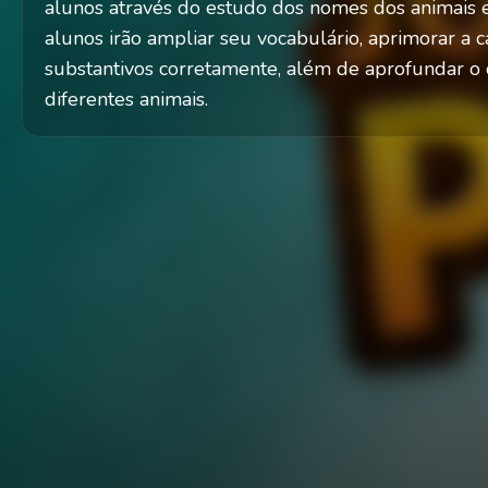
alunos através do estudo dos nomes dos animais e 
alunos irão ampliar seu vocabulário, aprimorar a c
substantivos corretamente, além de aprofundar o
diferentes animais.