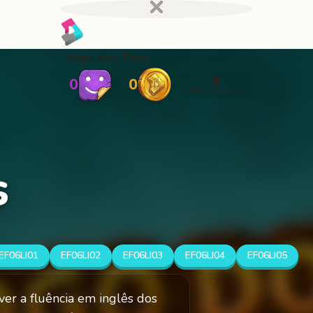
Jogo dos Pets
🐛
0
0
ERRO NO JOGO?
s
EF06LI01
EF06LI02
EF06LI03
EF06LI04
EF06LI05
ver a fluência em inglês dos