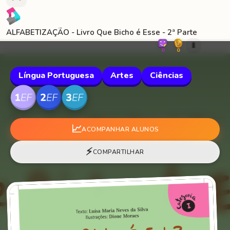
ALFABETIZAÇÃO - Livro Que Bicho é Esse - 2ª Parte
🐛
0
0
Língua Portuguesa
Artes
Ciências
📈
ACOMPANHAR ALUNOS
⚡
COMPARTILHAR