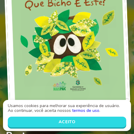
Usamos cookies para melhorar sua experiência de usuário.
ALFABETIZAÇÃO - Livro
Ao continuar, você aceita nossos
termos de uso
.
Que Bicho é Esse - 2ª
ACEITO