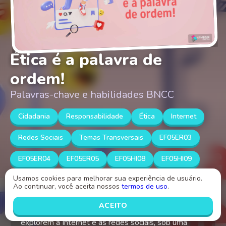
Ética é a palavra de
ordem!
Palavras-chave e habilidades BNCC
Cidadania
Responsabilidade
Ética
Internet
Redes Sociais
Temas Transversais
EF05ER03
EF05ER04
EF05ER05
EF05HI08
EF05HI09
Usamos cookies para melhorar sua experiência de usuário.
EF05LP18
EF05LP26
EF05LP27
Ao continuar, você aceita nossos
termos de uso
.
ACEITO
O objetivo desta atividade é permitir que os alunos
explorem a Internet e as redes sociais, sob uma