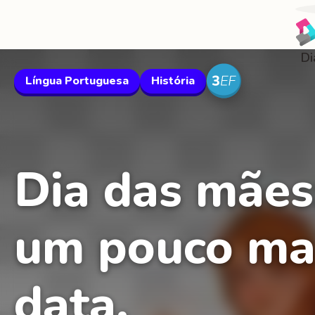
Di
Língua Portuguesa
História
Dia das mães
um pouco mai
data.