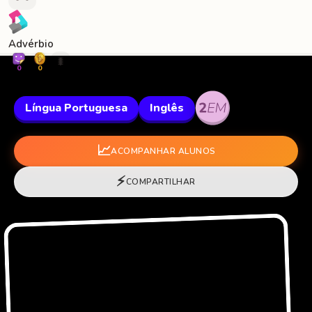
Advérbio
🐛
0
0
Língua Portuguesa
Inglês
📈
ACOMPANHAR ALUNOS
⚡
COMPARTILHAR