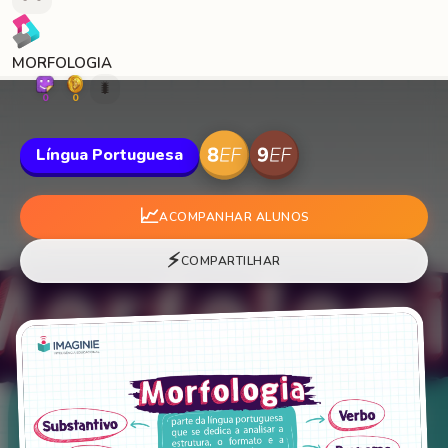
MORFOLOGIA
🐛
0
0
Língua Portuguesa
📈
ACOMPANHAR ALUNOS
⚡
COMPARTILHAR