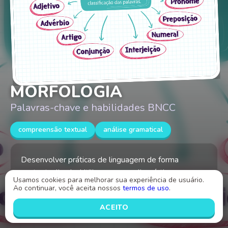
MORFOLOGIA
Palavras-chave e habilidades BNCC
compreensão textual
análise gramatical
Desenvolver práticas de linguagem de forma
contextualizada. Utilizar recursos linguísticos para
Usamos cookies para melhorar sua experiência de usuário.
ampliar a comunicação. Analisar produções textuais
Ao continuar, você aceita nossos
termos de uso
.
considerando aspectos gramaticais e estilísticos.
ACEITO