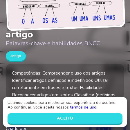
artigo
Palavras-chave e habilidades BNCC
artigo
Competências: Compreender o uso dos artigos
Identificar artigos definidos e indefinidos Utilizar
corretamente em frases e textos Habilidades:
Reconhecer artigos em textos Classificar (definidos
e indefinidos) Aplicar concordância de gênero e
Usamos cookies para melhorar sua experiência de usuário.
Ao continuar, você aceita nossos
termos de uso
.
número Usar para dar clareza e sentido às frases
ACEITO
Criado por