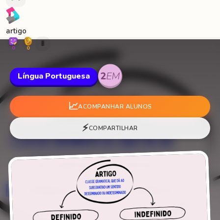
artigo
🐛
0
0
Língua Portuguesa
📈
ACOMPANHAR ALUNOS
⚡
COMPARTILHAR