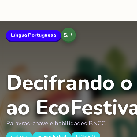
Língua Portuguesa
Decifrando o
ao EcoFestiva
Palavras-chave e habilidades BNCC
cartazes
gênero textual
EF15LP03