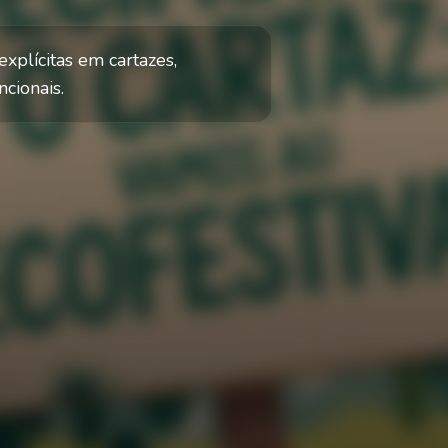
xplícitas em cartazes,
ncionais.