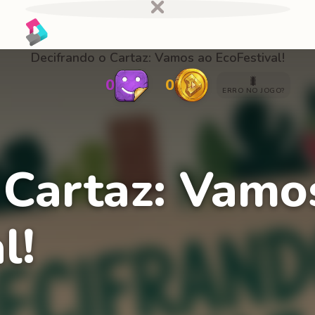
Decifrando o Cartaz: Vamos ao EcoFestival!
🐛
0
0
ERRO NO JOGO?
 Cartaz: Vamo
l!