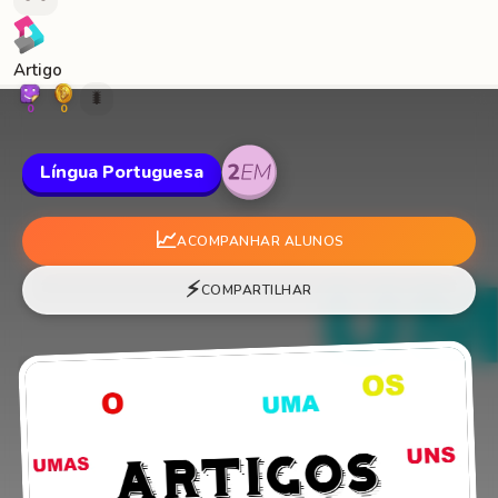
Artigo
🐛
0
0
Língua Portuguesa
📈
ACOMPANHAR ALUNOS
⚡
COMPARTILHAR