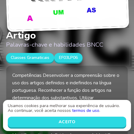
Artigo
Palavras-chave e habilidades BNCC
Classes Gramaticais
EF03LP06
Competências Desenvolver a compreensão sobre o
uso dos artigos definidos e indefinidos na língua
portuguesa. Reconhecer a função dos artigos na
determinação dos substantivos. Utilizar
corretamente os artigos em frases e pequenos
Usamos cookies para melhorar sua experiência de usuário.
Ao continuar, você aceita nossos
termos de uso
.
textos. Ampliar o vocabulário e a competência de
leitura e escrita. Desenvolver o raciocínio linguístico
ACEITO
por meio de atividades lúdicas. Habilidades