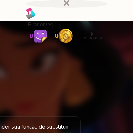
Pronomes
🐛
0
0
ERRO NO JOGO?
nder sua função de substituir