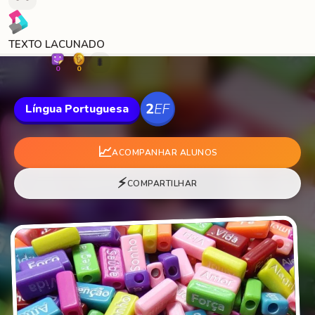
TEXTO LACUNADO
🐛
0
0
Língua Portuguesa
📈
ACOMPANHAR ALUNOS
⚡
COMPARTILHAR