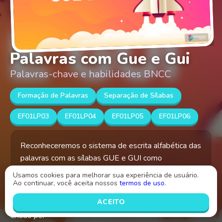
Palavras com Gue e Gui
Palavras-chave e habilidades BNCC
Formação de Palavras
Separação de Sílabas
EF01LP03
EF01LP04
EF01LP05
EF01LP06
Reconheceremos o sistema de escrita alfabética das
palavras com as sílabas GUE e GUI como
representação dos sons da fala e identificaremos
Usamos cookies para melhorar sua experiência de usuário.
fonemas e sua representação por letras.
Ao continuar, você aceita nossos
termos de uso
.
ACEITO
Criado por