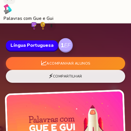
Palavras com Gue e Gui
🐛
0
0
Língua Portuguesa
📈
ACOMPANHAR ALUNOS
⚡
COMPARTILHAR