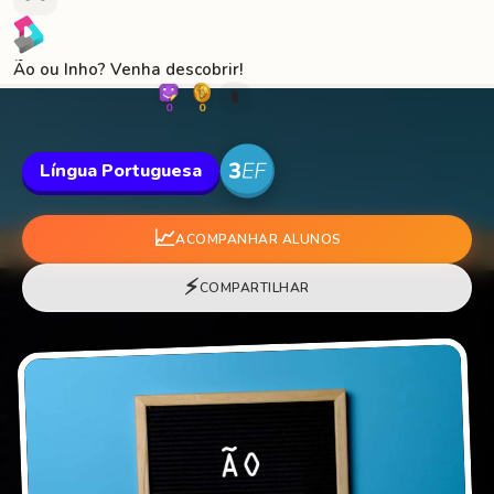
Ão ou Inho? Venha descobrir!
🐛
0
0
Língua Portuguesa
📈
ACOMPANHAR ALUNOS
⚡
COMPARTILHAR