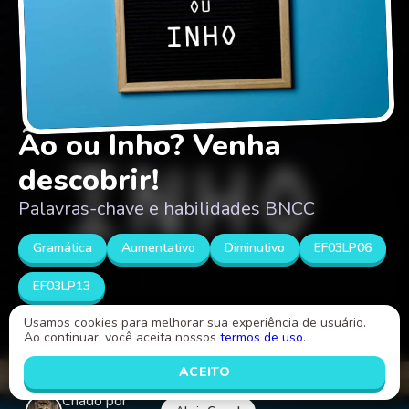
Ão ou Inho? Venha
descobrir!
Palavras-chave e habilidades BNCC
Gramática
Aumentativo
Diminutivo
EF03LP06
EF03LP13
Usamos cookies para melhorar sua experiência de usuário.
Ao continuar, você aceita nossos
termos de uso
.
Vamos nos aperfeiçoar em aumentativo e diminutivo!
ACEITO
Criado por