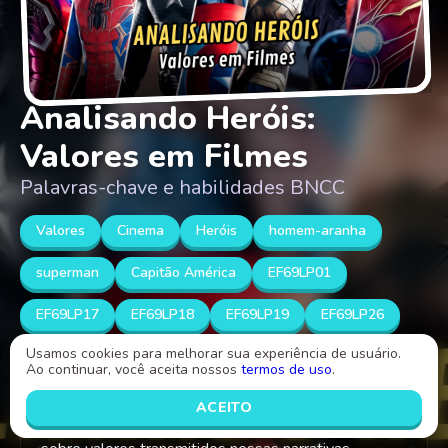
Analisando Heróis:
Valores em Filmes
Palavras-chave e habilidades BNCC
Valores
Cinema
Heróis
homem-aranha
superman
Capitão América
EF69LP01
EF69LP17
EF69LP18
EF69LP19
EF69LP26
Usamos cookies para melhorar sua experiência de usuário.
Ao continuar, você aceita nossos
termos de uso
.
O objetivo desta atividade é melhorar a fluência em
Língua Portuguesa dos alunos, através do estudo de
ACEITO
heróis do cinema. Busca-se fomentar a reflexão