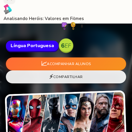
Analisando Heróis: Valores em Filmes
🐛
0
0
Língua Portuguesa
📈
ACOMPANHAR ALUNOS
⚡
COMPARTILHAR