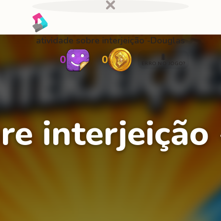
atividade sobre interjeição -Douglas
🐛
0
0
ERRO NO JOGO?
re interjeição 