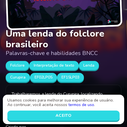
Uma lenda do folclore
brasileiro
Palavras-chave e habilidades BNCC
Folclore
Interpretação de texto
Lenda
Curupira
EF02LP05
EF15LP03
Trabalharemos a lenda do Curupira, localizando
Usamos cookies para melhorar sua experiência de usuário.
informações explícitas desse personagem do
Ao continuar, você aceita nossos
termos de uso
.
folclore de nossa cultura.
ACEITO
Criado por