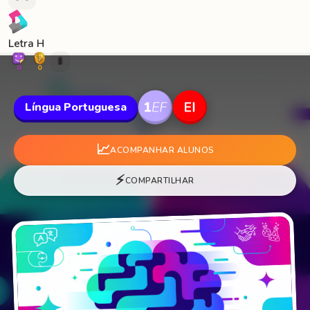
Letra H
🐛
0
0
Língua Portuguesa
📈
ACOMPANHAR ALUNOS
⚡
COMPARTILHAR