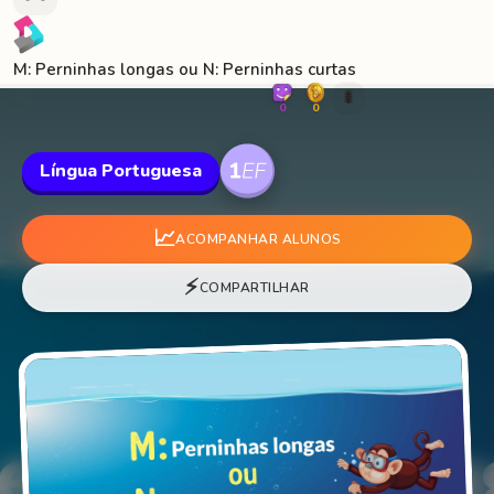
M: Perninhas longas ou N: Perninhas curtas
🐛
0
0
Língua Portuguesa
📈
ACOMPANHAR ALUNOS
⚡
COMPARTILHAR