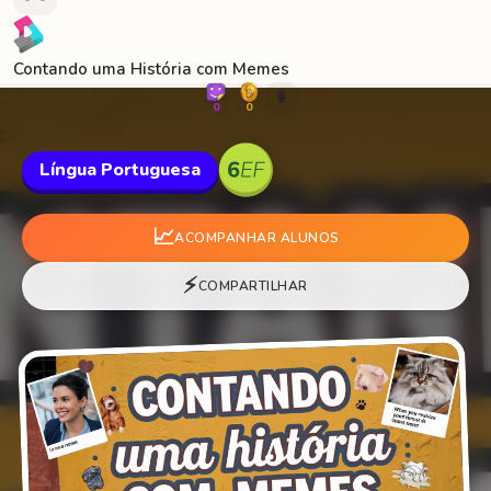
Contando uma História com Memes
🐛
0
0
Língua Portuguesa
📈
ACOMPANHAR ALUNOS
⚡
COMPARTILHAR