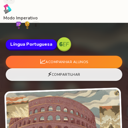
Modo Imperativo
🐛
0
0
Língua Portuguesa
📈
ACOMPANHAR ALUNOS
⚡
COMPARTILHAR