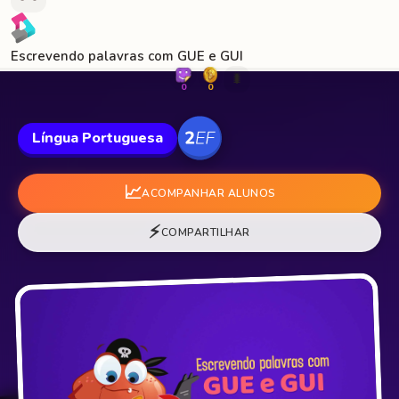
Escrevendo palavras com GUE e GUI
🐛
0
0
Língua Portuguesa
📈
ACOMPANHAR ALUNOS
⚡
COMPARTILHAR