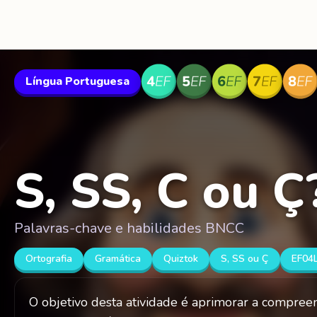
Língua Portuguesa
S, SS, C ou Ç
Palavras-chave e habilidades BNCC
Ortografia
Gramática
Quiztok
S, SS ou Ç
EF04
O objetivo desta atividade é aprimorar a compreen