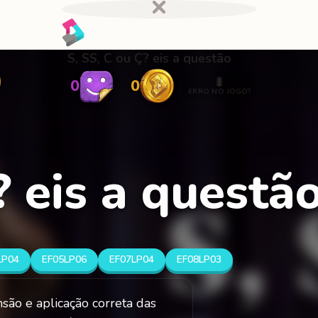
S, SS, C ou Ç? eis a questão
🐛
0
0
ERRO NO JOGO?
? eis a questã
LP04
EF05LP06
EF07LP04
EF08LP03
são e aplicação correta das