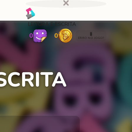
LEITURA E ESCRITA
🐛
0
0
ERRO NO JOGO?
SCRITA