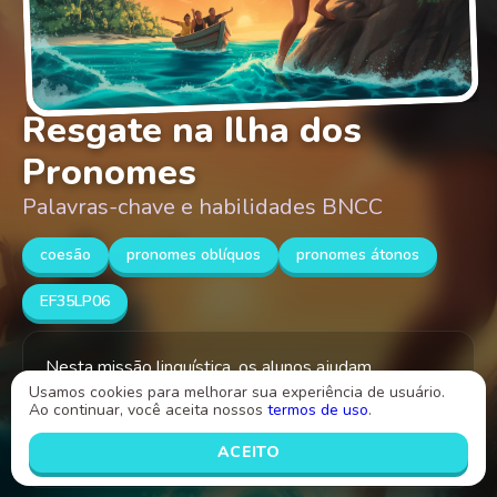
Resgate na Ilha dos
Pronomes
Palavras-chave e habilidades BNCC
coesão
pronomes oblíquos
pronomes átonos
EF35LP06
Nesta missão linguística, os alunos ajudam
Usamos cookies para melhorar sua experiência de usuário.
personagens a recuperar palavras perdidas usando
Ao continuar, você aceita nossos
termos de uso
.
corretamente os pronomes oblíquos átonos -lo e -la
em contextos diversos.
ACEITO