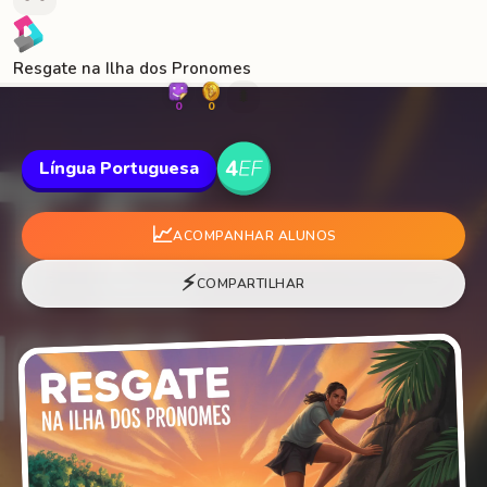
Resgate na Ilha dos Pronomes
🐛
0
0
Língua Portuguesa
📈
ACOMPANHAR ALUNOS
⚡
COMPARTILHAR