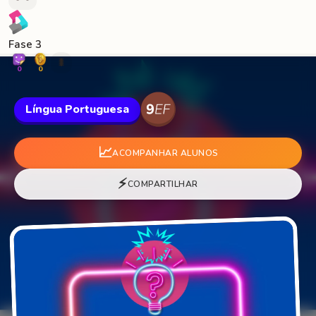
Fase 3
🐛
0
0
Língua Portuguesa
📈
ACOMPANHAR ALUNOS
⚡
COMPARTILHAR