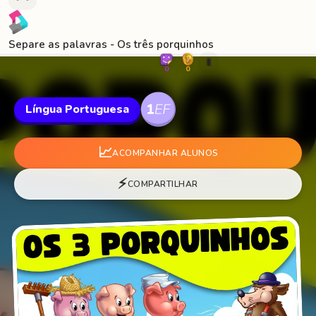
Separe as palavras - Os três porquinhos
🐛
0
0
Língua Portuguesa
📈
ACOMPANHAR ALUNOS
⚡
COMPARTILHAR