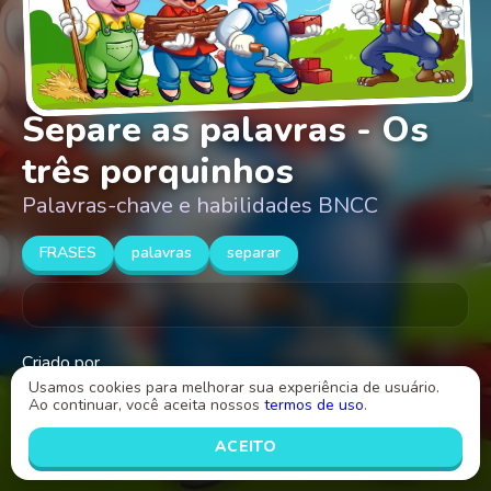
Separe as palavras - Os
três porquinhos
Palavras-chave e habilidades BNCC
FRASES
palavras
separar
Criado por
Milane Leal Alves
Usamos cookies para melhorar sua experiência de usuário.
Ao continuar, você aceita nossos
termos de uso
.
INICIAR
ACEITO