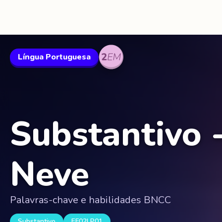
Língua Portuguesa
Substantivo 
Neve
Palavras-chave e habilidades BNCC
Substantivo
EF02LP01