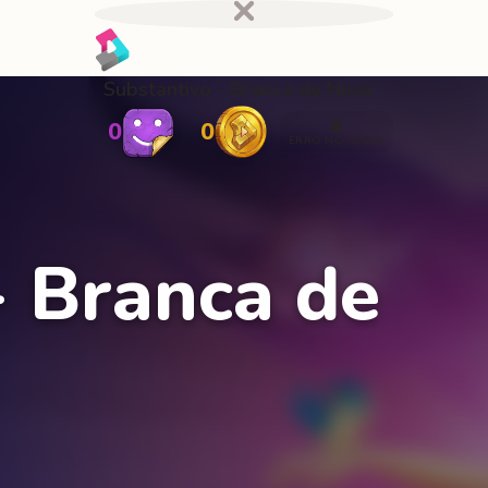
Substantivo - Branca de Neve
🐛
0
0
ERRO NO JOGO?
- Branca de