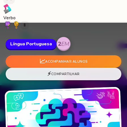
Verbo
🐛
0
0
Língua Portuguesa
📈
ACOMPANHAR ALUNOS
⚡
COMPARTILHAR