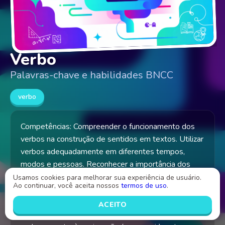
Verbo
Palavras-chave e habilidades BNCC
verbo
Competências: Compreender o funcionamento dos
verbos na construção de sentidos em textos. Utilizar
verbos adequadamente em diferentes tempos,
modos e pessoas. Reconhecer a importância dos
verbos para indicar ações, estados e fenômenos da
Usamos cookies para melhorar sua experiência de usuário.
Ao continuar, você aceita nossos
termos de uso
.
natureza. Produzir textos coerentes e coesos com
uso correto das formas verbais. Habilidades:
ACEITO
Identificar verbos em frases e textos. Classificar