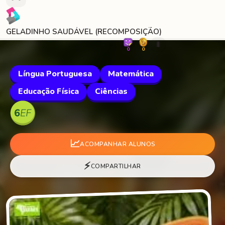
GELADINHO SAUDÁVEL (RECOMPOSIÇÃO)
🐛
0
0
Língua Portuguesa
Matemática
Educação Física
Ciências
📈
ACOMPANHAR ALUNOS
⚡
COMPARTILHAR