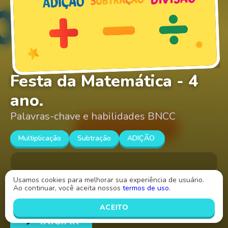
Festa da Matemática - 4
ano.
Palavras-chave e habilidades BNCC
Multiplicação
Subtração
ADIÇÃO
Usamos cookies para melhorar sua experiência de usuário.
Ao continuar, você aceita nossos
termos de uso
.
Criado por
Pâmela Yasmine
ACEITO
INICIAR