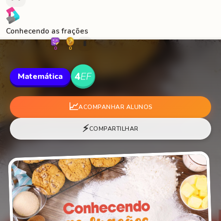
Conhecendo as frações
🐛
0
0
Matemática
📈
ACOMPANHAR ALUNOS
⚡
COMPARTILHAR