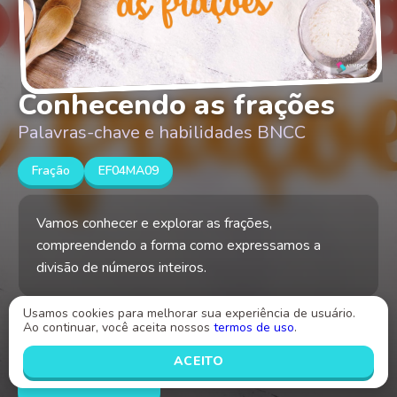
Conhecendo as frações
Palavras-chave e habilidades BNCC
Fração
EF04MA09
Vamos conhecer e explorar as frações,
compreendendo a forma como expressamos a
divisão de números inteiros.
Usamos cookies para melhorar sua experiência de usuário.
Criado por
Ao continuar, você aceita nossos
termos de uso
.
Jucilene Alves
ACEITO
INICIAR