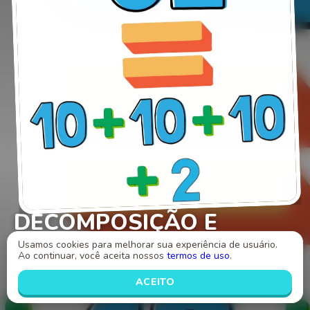
DECOMPOSIÇÃO E
COMPOSIÇÃO DE
Usamos cookies para melhorar sua experiência de usuário.
Ao continuar, você aceita nossos
termos de uso
.
NÚMEROS
ACEITO
Palavras-chave e habilidades BNCC