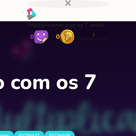
Multiplicando com os 7 anões
🐛
0
0
ERRO NO JOGO?
o com os 7
anões
EF02MA07
EF02MA09