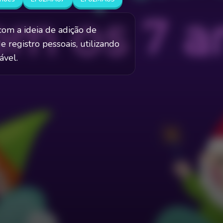
om a ideia de adição de
e registro pessoais, utilizando
ável.