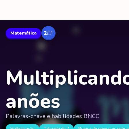
Matemática
Multiplicand
anões
Palavras-chave e habilidades BNCC
Multiplicação
Tabuada do 7
Branca de neve e os sete 