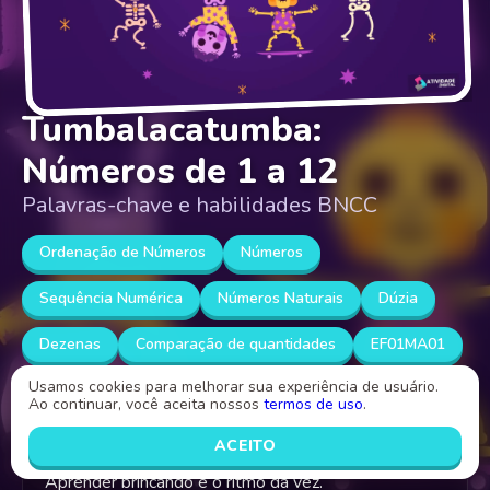
Tumbalacatumba:
Números de 1 a 12
Palavras-chave e habilidades BNCC
Ordenação de Números
Números
Sequência Numérica
Números Naturais
Dúzia
Dezenas
Comparação de quantidades
EF01MA01
Usamos cookies para melhorar sua experiência de usuário.
EF01MA05
Ao continuar, você aceita nossos
termos de uso
.
ACEITO
Que tal contar, cantar e dançar? Isso mesmo!
Aprender brincando é o ritmo da vez.