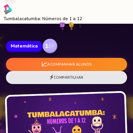
Tumbalacatumba: Números de 1 a 12
🐛
0
0
Matemática
📈
ACOMPANHAR ALUNOS
⚡
COMPARTILHAR