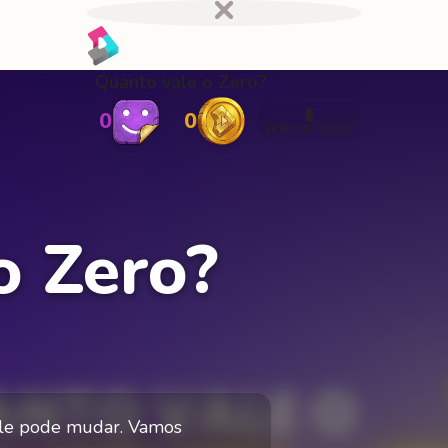
Quanto vale o Zero?
🐛
0
0
ERRO NO JOGO?
o Zero?
 ele pode mudar. Vamos