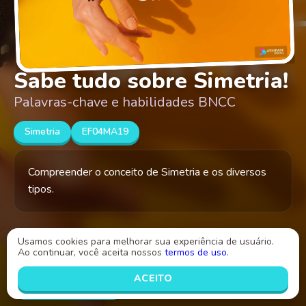
Sabe tudo sobre Simetria!
Palavras-chave e habilidades BNCC
Simetria
EF04MA19
Compreender o conceito de Simetria e os diversos
tipos.
Criado por
Usamos cookies para melhorar sua experiência de usuário.
Abrir Canal
Luciana Alongi
Ao continuar, você aceita nossos
termos de uso
.
INICIAR
ACEITO