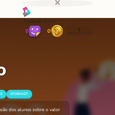
Fazendo troco
🐛
0
0
ERRO NO JOGO?
o
03
EF05MA07
são dos alunos sobre o valor