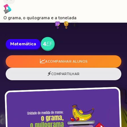
O grama, o quilograma e a tonelada
🐛
0
0
Matemática
📈
ACOMPANHAR ALUNOS
⚡
COMPARTILHAR