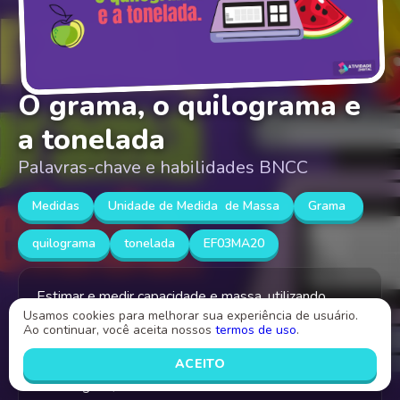
O grama, o quilograma e
a tonelada
Palavras-chave e habilidades BNCC
Medidas
Unidade de Medida de Massa
Grama
quilograma
tonelada
EF03MA20
Estimar e medir capacidade e massa, utilizando
Usamos cookies para melhorar sua experiência de usuário.
unidades de medida não padronizadas e
Ao continuar, você aceita nossos
termos de uso
.
padronizadas mais usuais (quilograma, grama),
reconhecendo-as em leitura de rótulos e
ACEITO
embalagens, entre outros.