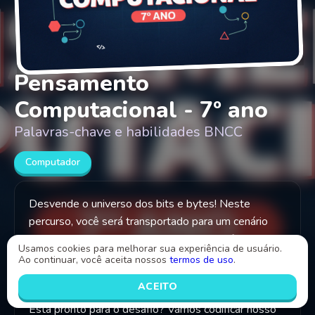
Pensamento
Computacional - 7º ano
Palavras-chave e habilidades BNCC
Computador
Desvende o universo dos bits e bytes! Neste
percurso, você será transportado para um cenário
onde a construção de algoritmos se transforma em
Usamos cookies para melhorar sua experiência de usuário.
uma emocionante aventura. Explore as entranhas da
Ao continuar, você aceita nossos
termos de uso
.
computação, desenvolva habilidades analíticas e
ACEITO
domine os segredos do pensamento computacional.
Está pronto para o desafio? Vamos codificar nosso