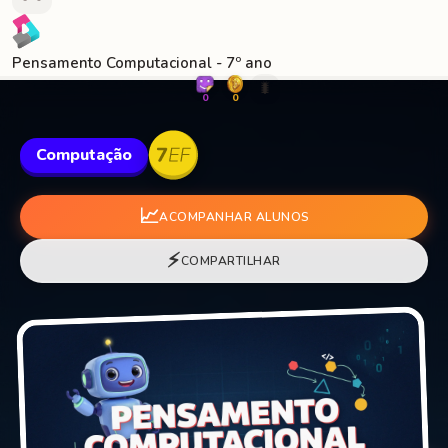
Pensamento Computacional - 7º ano
🐛
0
0
Computação
📈
ACOMPANHAR ALUNOS
⚡
COMPARTILHAR