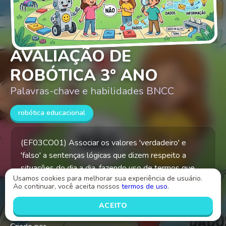
AVALIAÇÃO DE
ROBÓTICA 3° ANO
Palavras-chave e habilidades BNCC
robótica educacional
(EF03CO01) Associar os valores 'verdadeiro' e
'falso' a sentenças lógicas que dizem respeito a
situações do dia a dia, fazendo uso de termos que
Usamos cookies para melhorar sua experiência de usuário.
indicam negação. (EF03CO04) Relacionar o conceito
Ao continuar, você aceita nossos
termos de uso
.
de informação com o de dado.
ACEITO