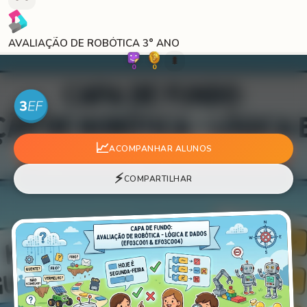
AVALIAÇÃO DE ROBÓTICA 3° ANO
🐛
0
0
📈
ACOMPANHAR ALUNOS
⚡
COMPARTILHAR