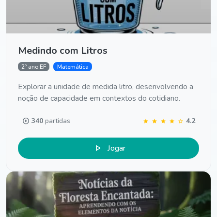
Medindo com Litros
2º ano EF
Matemática
Explorar a unidade de medida litro, desenvolvendo a
noção de capacidade em contextos do cotidiano.
play_circle
340
partidas
4.2
star
star
star
star
star
play_arrow
Jogar