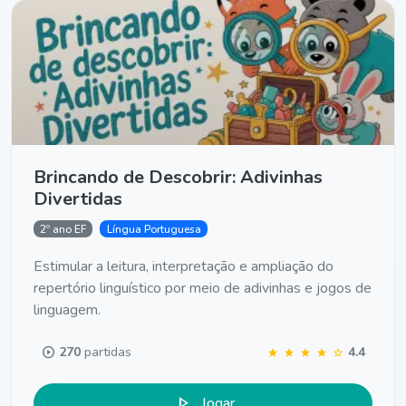
Brincando de Descobrir: Adivinhas
Divertidas
2º ano EF
Língua Portuguesa
Estimular a leitura, interpretação e ampliação do
repertório linguístico por meio de adivinhas e jogos de
linguagem.
play_circle
270
partidas
4.4
star
star
star
star
star
play_arrow
Jogar