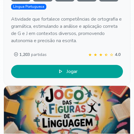
Língua Portuguesa
Atividade que fortalece competências de ortografia e
gramática, estimulando a análise e aplicação correta
de G e J em contextos diversos, promovendo
autonomia e precisão na escrita.
play_circle
1,203
partidas
4.0
star
star
star
star_half
star
play_arrow
Jogar