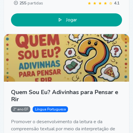
play_circle
255
partidas
4.1
star
star
star
star
star
play_arrow
Jogar
Quem Sou Eu? Adivinhas para Pensar e
Rir
2º ano EF
Língua Portuguesa
Promover o desenvolvimento da leitura e da
compreensão textual por meio da interpretação de