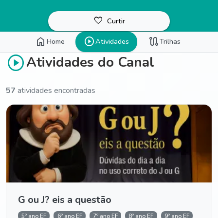
favorite_border
Curtir
home
play_circle
route
Home
Atividades
Trilhas
play_circle
Atividades do Canal
57
atividades encontradas
G ou J? eis a questão
5º ano EF
6º ano EF
7º ano EF
8º ano EF
9º ano EF