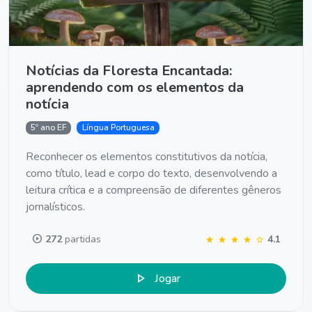
Notícias da Floresta Encantada:
aprendendo com os elementos da
notícia
5º ano EF
Língua Portuguesa
Reconhecer os elementos constitutivos da notícia,
como título, lead e corpo do texto, desenvolvendo a
leitura crítica e a compreensão de diferentes gêneros
jornalísticos.
play_circle
272
partidas
4.1
star
star
star
star
star
play_arrow
Jogar