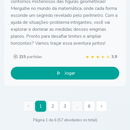
contornos misteriosos das figuras geométricas!
Mergulhe no mundo da matemática, onde cada forma
esconde um segredo revelado pelo perímetro. Com a
ajuda de situações-problema intrigantes, você vai
explorar e dominar as medidas desses enigmas
planos. Pronto para desafiar limites e ampliar
horizontes? Vamos traçar essa aventura juntos!
play_circle
215
partidas
3.9
star
star
star
star_half
star
play_arrow
Jogar
chevron_left
1
2
3
...
6
chevron_right
Página 1 de 6 (57 atividades no total)