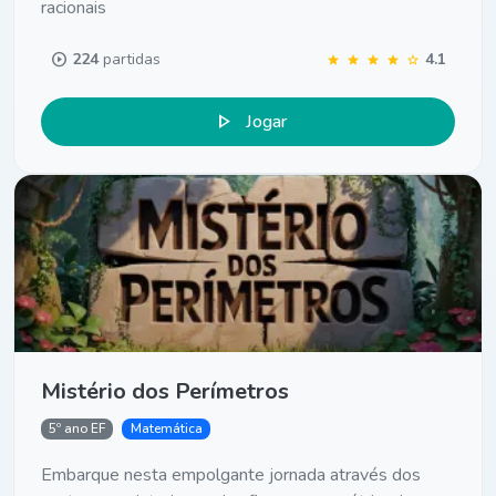
racionais
play_circle
224
partidas
4.1
star
star
star
star
star
play_arrow
Jogar
Mistério dos Perímetros
5º ano EF
Matemática
Embarque nesta empolgante jornada através dos