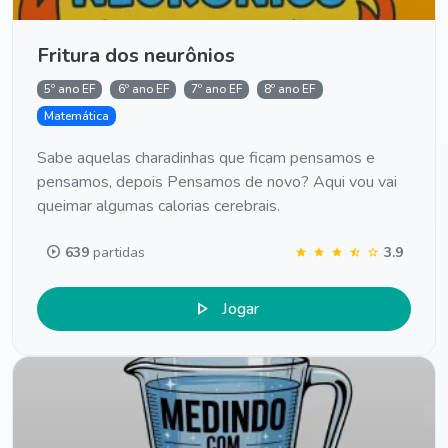
Fritura dos neurônios
5º ano EF
6º ano EF
7º ano EF
8º ano EF
Matemática
Sabe aquelas charadinhas que ficam pensamos e
pensamos, depois Pensamos de novo? Aqui vou vai
queimar algumas calorias cerebrais.
play_circle
639
partidas
3.9
star
star
star
star_half
star
play_arrow
Jogar