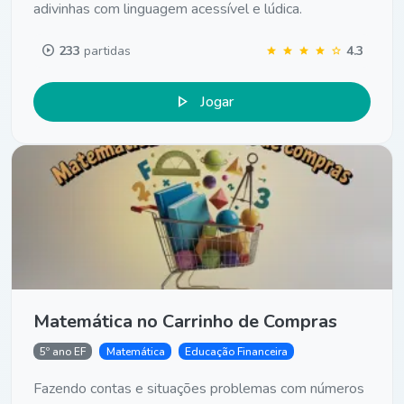
adivinhas com linguagem acessível e lúdica.
play_circle
233
partidas
4.3
star
star
star
star
star
play_arrow
Jogar
Matemática no Carrinho de Compras
5º ano EF
Matemática
Educação Financeira
Fazendo contas e situações problemas com números