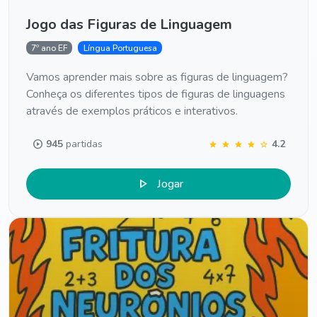
Jogo das Figuras de Linguagem
7º ano EF
Língua Portuguesa
Vamos aprender mais sobre as figuras de linguagem?
Conheça os diferentes tipos de figuras de linguagens
através de exemplos práticos e interativos.
play_circle
945
partidas
4.2
star
star
star
star
star
play_arrow
Jogar