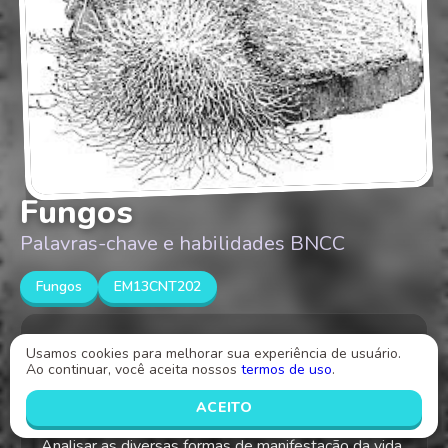
Fungos
Palavras-chave e habilidades BNCC
Fungos
EM13CNT202
Relacionar a participação de fungos e bactérias no
Usamos cookies para melhorar sua experiência de usuário.
Ao continuar, você aceita nossos
termos de uso
.
processo de decomposição. Verificar a participação
de microrganismos (fungos e bactérias) na produção
ACEITO
de alimentos, combustíveis e medicamentos.
Analisar as diversas formas de manifestação da vida