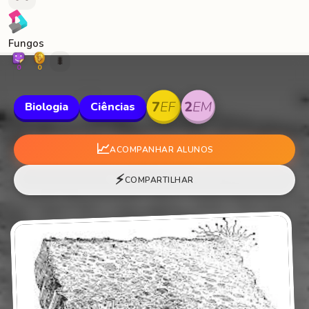
Fungos
🐛
0
0
Biologia
Ciências
📈
ACOMPANHAR ALUNOS
⚡
COMPARTILHAR