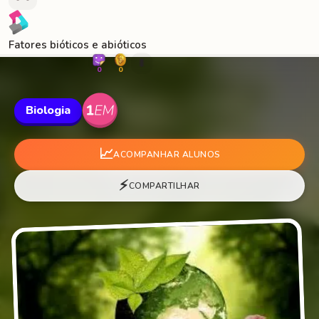
Fatores bióticos e abióticos
🐛
0
0
Biologia
📈
ACOMPANHAR ALUNOS
⚡
COMPARTILHAR